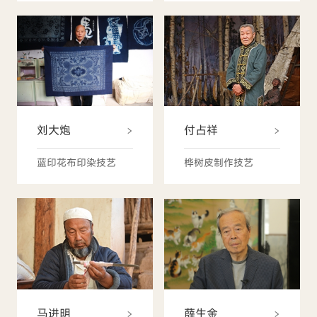
刘大炮
付占祥
蓝印花布印染技艺
桦树皮制作技艺
薛生金
马进明