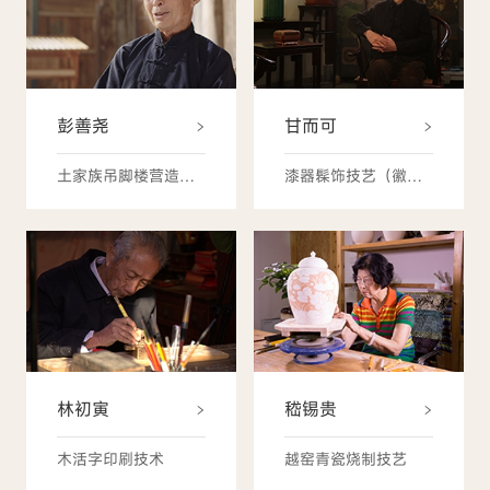
彭善尧
甘而可
土家族吊脚楼营造技艺
漆器髹饰技艺（徽州漆器髹饰技艺）
林初寅
嵇锡贵
木活字印刷技术
越窑青瓷烧制技艺