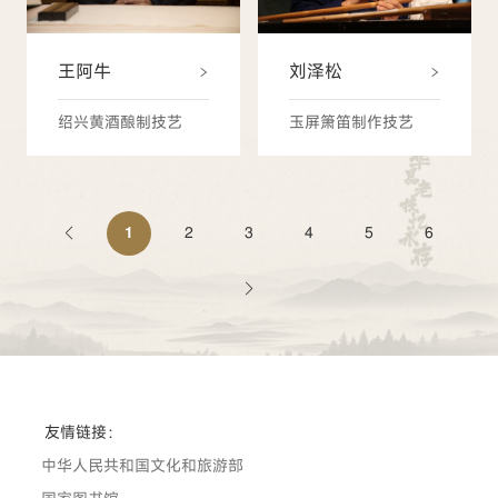
王阿牛
刘泽松
绍兴黄酒酿制技艺
玉屏箫笛制作技艺
1
2
3
4
5
6
友情链接：
中华人民共和国文化和旅游部