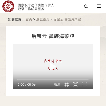
国家级非遗代表性传承人
记录工作成果服务
您的位置：
首页
>
展览首页
>
后宝云 彝族海菜腔
搜索
后宝云 彝族海菜腔
搜索
热搜关键词：
国家图书馆
传承人
非遗工作
高清
0:00
/
05:06