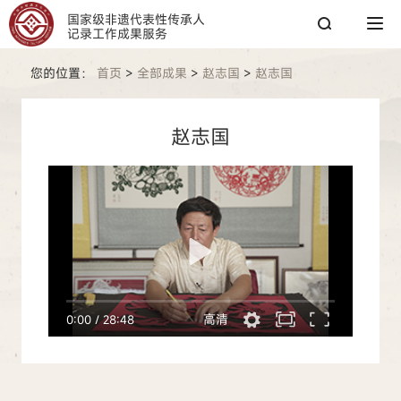
国家级非遗代表性传承人
记录工作成果服务
您的位置：
首页
>
全部成果
>
赵志国
>
赵志国
搜索
赵志国
搜索
热搜关键词：
国家图书馆
传承人
非遗工作
高清
0:00
/
28:48