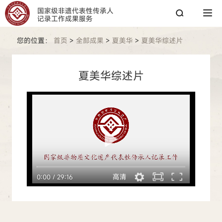
国家级非遗代表性传承人
记录工作成果服务
您的位置：
首页
>
全部成果
>
夏美华
>
夏美华综述片
搜索
夏美华综述片
搜索
热搜关键词：
国家图书馆
传承人
非遗工作
高清
0:00
/
29:16