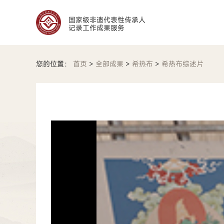
国家级非遗代表性传承人
记录工作成果服务
您的位置：
首页
>
全部成果
>
希热布
>
希热布综述片