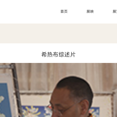
首页
展映
展
搜索
希热布综述片
热搜关键词：
国家图书馆
传承人
非遗工作