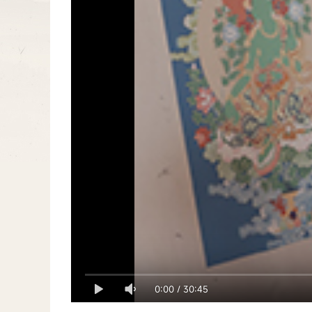
0:00
/
30:45