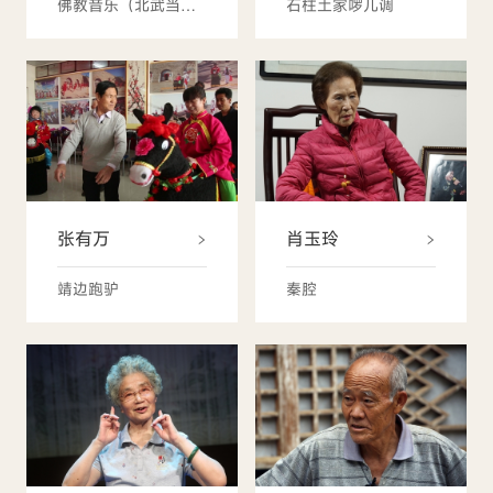
佛教音乐（北武当庙寺庙音乐）
石柱土家啰儿调
张有万
肖玉玲
靖边跑驴
秦腔