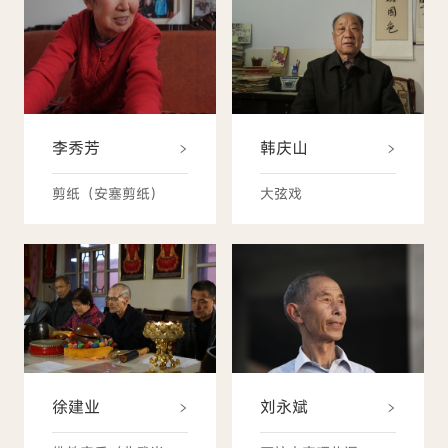
李秀芳
韩庆山
剪纸（安塞剪纸）
大弦戏
徐建业
刘永斌