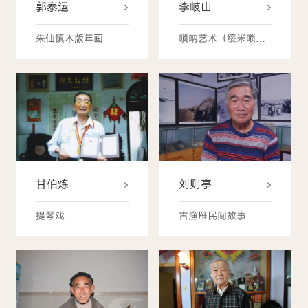
郭泰运
李岐山
朱仙镇木版年画
唢呐艺术（绥米唢呐）
甘伯炼
刘则亭
提琴戏
古渔雁民间故事