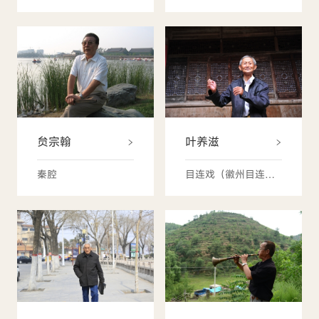
贠宗翰
叶养滋
秦腔
目连戏（徽州目连戏）