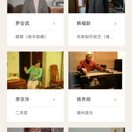
罗会武
韩福龄
傩舞（南丰跳傩）
风筝制作技艺（潍坊风筝）
李京华
杨秀明
二夹弦
潮州音乐