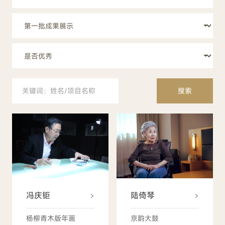
搜索
冯庆钜
陆倚琴
杨柳青木版年画
京韵大鼓