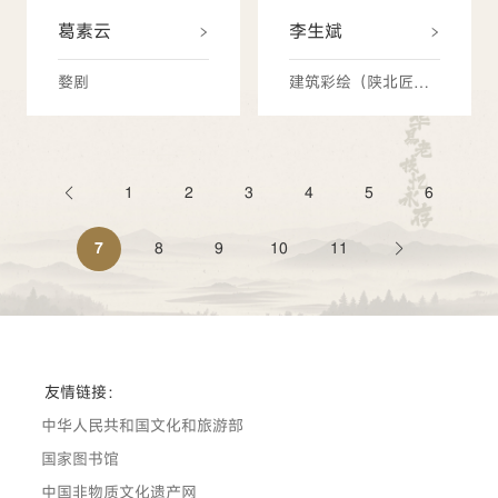
葛素云
李生斌
婺剧
建筑彩绘（陕北匠艺丹青）
1
2
3
4
5
6
7
8
9
10
11
友情链接：
中华人民共和国文化和旅游部
国家图书馆
中国非物质文化遗产网