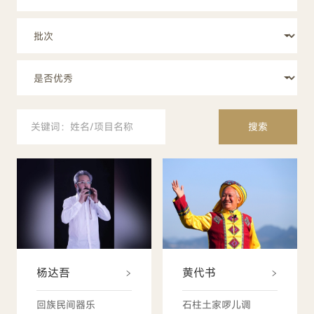
搜索
杨达吾
黄代书
回族民间器乐
石柱土家啰儿调