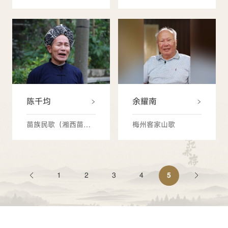
陈千均
余耀南
苗族民歌（湘西苗族民歌）
梅州客家山歌
1
2
3
4
5