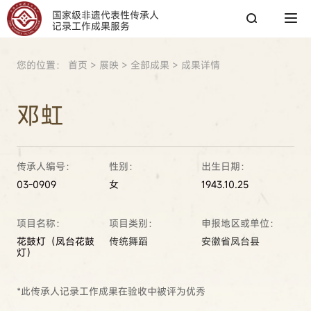
国家级非遗代表性传承人
记录工作成果服务
您的位置：
首页
>
展映
>
全部成果
>
成果详情
搜索
邓虹
搜索
传承人编号：
性别：
出生日期：
热搜关键词：
国家图书馆
传承人
非遗工作
03-0909
女
1943.10.25
项目名称：
项目类别：
申报地区或单位：
花鼓灯（凤台花鼓
传统舞蹈
安徽省凤台县
灯）
*此传承人记录工作成果在验收中被评为优秀