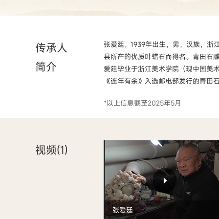
张爱廷，1939年出生，男，汉族，
传承人
县所产的优质叶蜡石而得名。青田石
简介
爱廷毕业于浙江美术学院（现中国美术
《连年有余》入选邮电部发行的青田
*以上信息截至2025年5月
视频(
1
)
张爱廷