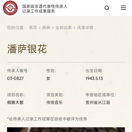
国家级非遗代表性传承人
记录工作成果服务
您的位置：
首页
>
展映
>
全部成果
>
成果详情
搜索
潘萨银花
搜索
传承人编号：
性别：
出生日期：
热搜关键词：
国家图书馆
传承人
非遗工作
03-0827
女
1943.5.13
项目名称：
项目类别：
申报地区或单位：
侗族大歌
传统音乐
贵州省从江县
*此传承人记录工作成果在验收中被评为优秀