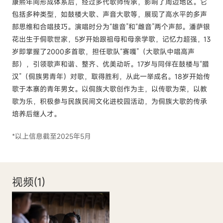
康熙年间形成体系后，经过多代歌师传承，影响了周边地区。它
包括多种类型，如鼓楼大歌、声音大歌等，展现了高水平的多声
部思维和合唱技巧。演唱时分为“雄音”和“雌音”两个声部。潘萨银
花出生于侗歌世家，5岁开始跟祖母和母亲学歌，记忆力超强，13
岁即掌握了2000多首歌，担任歌队“赛嘎”（大歌队中唱高声
部），引领歌声和谐、整齐、优美动听。17岁与同伴在鼓楼与“腊
汉”（侗族男青年）对歌，取得胜利，从此一举成名。18岁开始传
歌于本寨的青年男女。以侗族大歌创作为主，以传歌为荣，以教
歌为乐，积极参与民族民间文化进校园活动，为侗族大歌的传承
培养后继人才。
*以上信息截至2025年5月
视频(
1
)