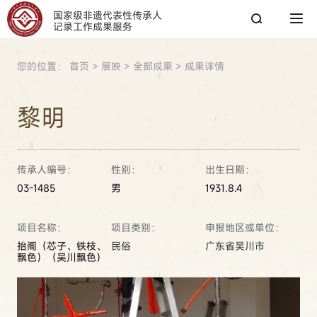
国家级非遗代表性传承人
记录工作成果服务
您的位置：
首页
>
展映
>
全部成果
>
成果详情
搜索
黎明
搜索
传承人编号：
性别：
出生日期：
热搜关键词：
国家图书馆
传承人
非遗工作
03-1485
男
1931.8.4
项目名称：
项目类别：
申报地区或单位：
抬阁（芯子、铁枝、
民俗
广东省吴川市
飘色）（吴川飘色）