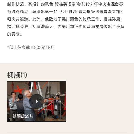
制作技艺，其设计的飘色“穆桂英招亲”参加1991年中央电视台春
节联欢晚会，获演出第一名;“八仙过海”曾两度被选送香港参加回
归庆典巡游。此外，他致力于吴川飘色的传承工作，授徒孙康
福、杨荣进、柯道澄等人，为吴川飘色的传承与发展做出了应有
的贡献。
*以上信息截至2025年5月
视频(
1
)
黎明综述片