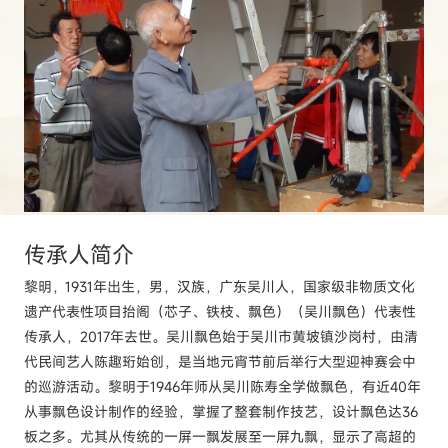
传承人
简介
黎明，1931年出生，男，汉族，广东吴川人，国家级非物质文化
遗产代表性项目抬阁（芯子、铁枝、飘色）（吴川飘色）代表性
传承人，2017年去世。吴川飘色始于吴川市黄坡镇沙岗村，由清
代民间艺人陈趣珩始创，是当地元宵节前后举行大型迎神赛会中
的巡游活动。黎明于1946年师从吴川陈寿全学做飘色，有近40年
从事飘色设计制作的经验，掌握了整套制作技艺，设计飘色达36
板之多。尤其从传统的一屏一飘发展至一屏九飘，显示了高超的