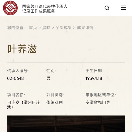
国家级非遗代表性传承人
记录工作成果服务
您的位置：
首页
>
展映
>
全部成果
>
成果详情
搜索
叶养滋
搜索
传承人编号：
性别：
出生日期：
热搜关键词：
国家图书馆
传承人
非遗工作
02-0648
男
1939.4.18
项目名称：
项目类别：
申报地区或单位：
目连戏（徽州目连
传统戏剧
安徽省祁门县
戏）