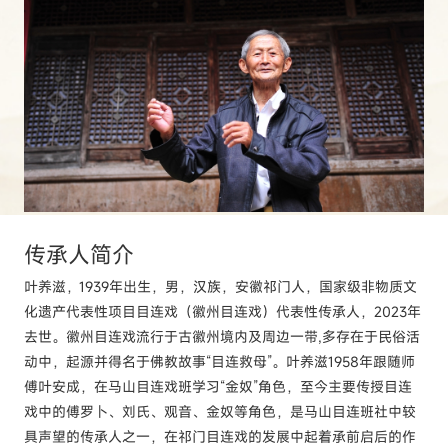
传承人
简介
叶养滋，1939年出生，男，汉族，安徽祁门人，国家级非物质文
化遗产代表性项目目连戏（徽州目连戏）代表性传承人，2023年
去世。徽州目连戏流行于古徽州境内及周边一带,多存在于民俗活
动中，起源并得名于佛教故事“目连救母”。叶养滋1958年跟随师
傅叶安成，在马山目连戏班学习“金奴”角色，至今主要传授目连
戏中的傅罗卜、刘氏、观音、金奴等角色，是马山目连班社中较
具声望的传承人之一，在祁门目连戏的发展中起着承前启后的作