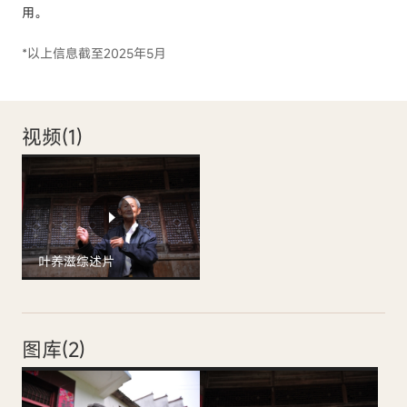
用。
*以上信息截至2025年5月
视频(
1
)
叶养滋综述片
图库(
2
)