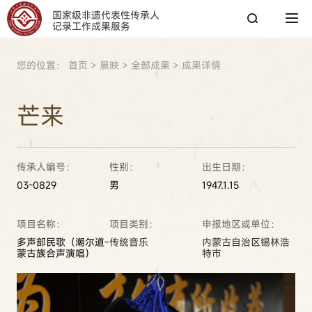
国家级非遗代表性传承人
记录工作成果服务
您的位置：
首页
>
展映
>
全部成果
>
成果详情
搜索
芒来
搜索
传承人编号：
性别：
出生日期：
热搜关键词：
国家图书馆
传承人
非遗工作
03-0829
男
1947.1.15
项目名称：
项目类别：
申报地区或单位：
多声部民歌（潮尔道-
传统音乐
内蒙古自治区锡林浩
蒙古族合声演唱）
特市