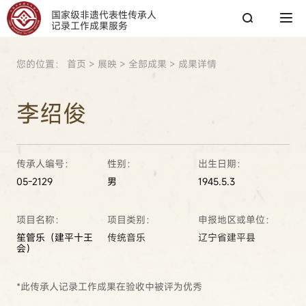
国家级非遗代表性传承人
记录工作成果服务
您的位置：
首页
>
展映
>
全部成果
>
成果详情
搜索
李绍俊
搜索
传承人编号：
性别：
出生日期：
热搜关键词：
国家图书馆
传承人
非遗工作
05-2129
男
1945.5.3
项目名称：
项目类别：
申报地区或单位：
笙管乐（建平十王
传统音乐
辽宁省建平县
会）
*此传承人记录工作成果在验收中被评为优秀